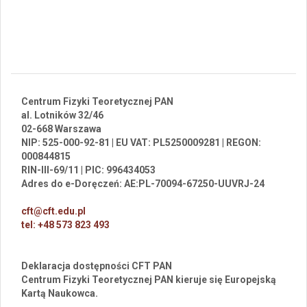
Centrum Fizyki Teoretycznej PAN
al. Lotników 32/46
02-668 Warszawa
NIP: 525-000-92-81 | EU VAT: PL5250009281 | REGON:
000844815
RIN-III-69/11 | PIC: 996434053
Adres do e-Doręczeń: AE:PL-70094-67250-UUVRJ-24
cft@cft.edu.pl
tel: +48 573 823 493
Deklaracja dostępności CFT PAN
Centrum Fizyki Teoretycznej PAN kieruje się Europejską
Kartą Naukowca.