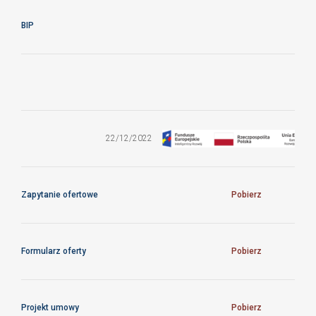
BIP
ZO/18/CFTPAN/2022
22/12/2022
Zapytanie ofertowe
Pobierz
Formularz oferty
Pobierz
Projekt umowy
Pobierz