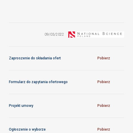
Dostawa
fabrycznie
nowego sprzętu
09/03/2022
komputerowego
oraz akcesoriów
Zaproszenie do składania ofert
Pobierz
Formularz do zapytania ofertowego
Pobierz
Projekt umowy
Pobierz
Ogłoszenie o wyborze
Pobierz