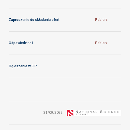
Zaproszenie do składania ofert
Pobierz
Odpowiedź nr 1
Pobierz
Ogłoszenie w BIP
Zapytanie ofertowe na
dostawę sprzętu
komputerowego i
21/09/2022
akcesoriów
ZO/12/CFTPAN/2022