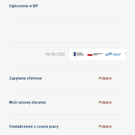
Ogłoszenie w BIP
Zatrudnienie
pracownika
na
18/05/2022
stanowisku
brokera
technologii
Zapytanie ofertowe
Pobierz
Wzór umowy zlecenie
Pobierz
Oświadczenie o czasie pracy
Pobierz