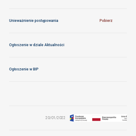
Unieważnienie postępowania
Pobierz
Ogłoszenie w dziale Aktualności
Ogłoszenie w BIP
Zatrudnienie
na umowę
zlecenie
jednego
20/01/2022
pracownika
na
stanowisku