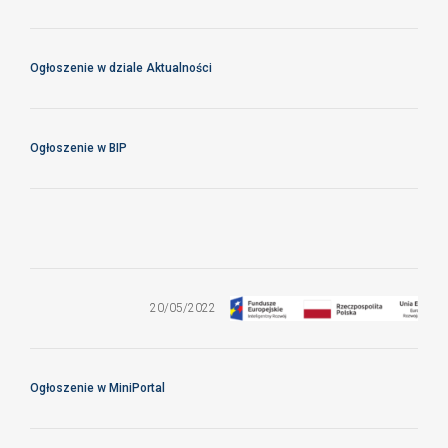
Ogłoszenie w dziale Aktualności
Ogłoszenie w BIP
Usługi
rezerwacji i
sprzedaży
biletów oraz
20/05/2022
miejsc
noclegowych
na potrzeby
CFT PAN
Ogłoszenie w MiniPortal