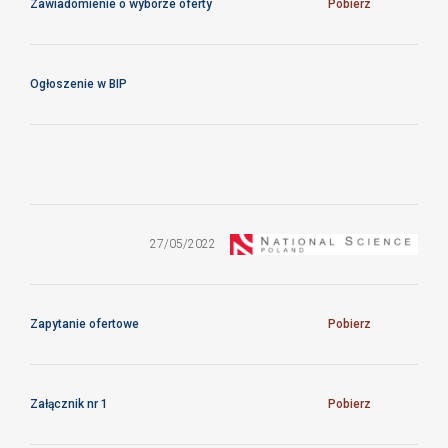
Zawiadomienie o wyborze oferty
Pobierz
Ogłoszenie w BIP
Zapytanie
ofertowe na
dostawę sprzętu
27/05/2022
komputerowego
oraz akcesoriów
Zapytanie ofertowe
Pobierz
Załącznik nr 1
Pobierz