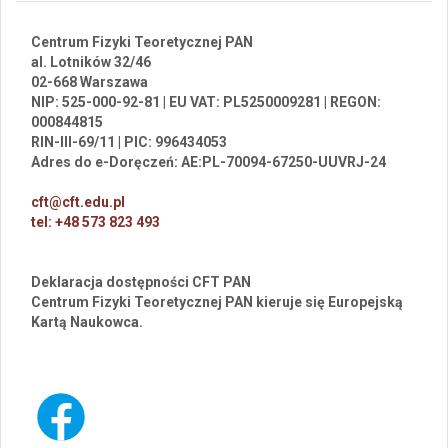
Centrum Fizyki Teoretycznej PAN
al. Lotników 32/46
02-668 Warszawa
NIP: 525-000-92-81 | EU VAT: PL5250009281 | REGON:
000844815
RIN-III-69/11 | PIC: 996434053
Adres do e-Doręczeń: AE:PL-70094-67250-UUVRJ-24
cft@cft.edu.pl
tel: +48 573 823 493
Deklaracja dostępności CFT PAN
Centrum Fizyki Teoretycznej PAN kieruje się Europejską
Kartą Naukowca.