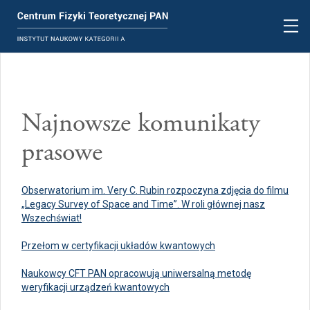
Najnowsze komunikaty
prasowe
Obserwatorium im. Very C. Rubin rozpoczyna zdjęcia do filmu
„Legacy Survey of Space and Time”. W roli głównej nasz
Wszechświat!
Przełom w certyfikacji układów kwantowych
Naukowcy CFT PAN opracowują uniwersalną metodę
weryfikacji urządzeń kwantowych