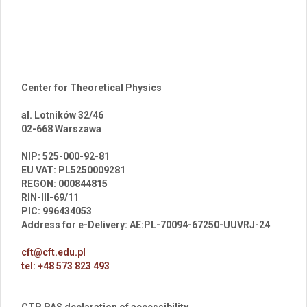
Center for Theoretical Physics
al. Lotników 32/46
02-668 Warszawa
br
NIP: 525-000-92-81
EU VAT: PL5250009281
REGON: 000844815
RIN-III-69/11
PIC: 996434053
Address for e-Delivery: AE:PL-70094-67250-UUVRJ-24
cft@cft.edu.pl
tel: +48 573 823 493