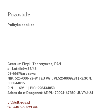
Pozostałe
Polityka cookies
Centrum Fizyki Teoretycznej PAN
al. Lotników 32/46
02-668 Warszawa
NIP: 525-000-92-81 | EU VAT: PL5250009281 | REGON:
000844815
RIN-III-69/11 | PIC: 996434053
Adres do e-Doręczeń: AE:PL-70094-67250-UUVRJ-24
cft@cft.edu.pl
tel: +48 573 823 493