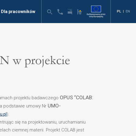
Dla pracowników
PL
|
EN
N w projekcie
OPUS “COLAB:
 ramach projektu badawczego
UMO-
na podstawie umowy Nr
u.pl
).
rując się na projektowaniu, uruchamianiu
lach ciemnej materii. Projekt COLAB jest