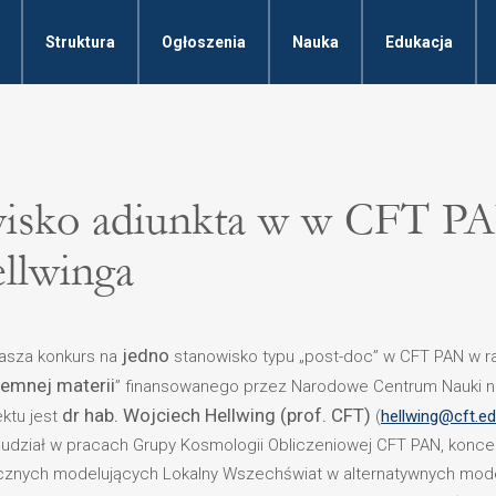
Struktura
Ogłoszenia
Nauka
Edukacja
wisko adiunkta w w CFT PA
ellwinga
jedno
łasza konkurs na
stanowisko typu „post-doc” w CFT PAN w
iemnej materii
” finansowanego przez Narodowe Centrum Nauki 
dr hab. Wojciech Hellwing (prof. CFT)
ektu jest
(
hellwing@cft.ed
udział w pracach Grupy Kosmologii Obliczeniowej CFT PAN, koncent
micznych modelujących Lokalny Wszechświat w alternatywnych mode