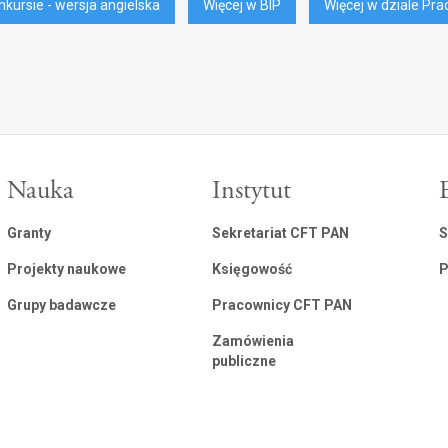
kursie - wersja angielska
Więcej w BIP
Więcej w dziale Pra
Nauka
Instytut
Granty
Sekretariat CFT PAN
S
Projekty naukowe
Księgowość
P
Grupy badawcze
Pracownicy CFT PAN
Zamówienia
publiczne