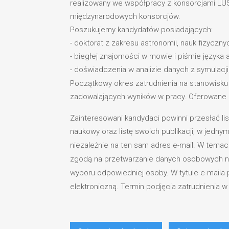
realizowany we współpracy z konsorcjami LU
międzynarodowych konsorcjów.
Poszukujemy kandydatów posiadających:
- doktorat z zakresu astronomii, nauk fizycz
- biegłej znajomości w mowie i piśmie języka
- doświadczenia w analizie danych z symulac
Początkowy okres zatrudnienia na stanowisk
zadowalających wyników w pracy. Oferowane 
Zainteresowani kandydaci powinni przesłać li
naukowy oraz listę swoich publikacji, w jedny
niezależnie na ten sam adres e-mail. W tema
zgodą na przetwarzanie danych osobowych n
wyboru odpowiedniej osoby. W tytule e-maila
elektroniczną. Termin podjęcia zatrudnienia 