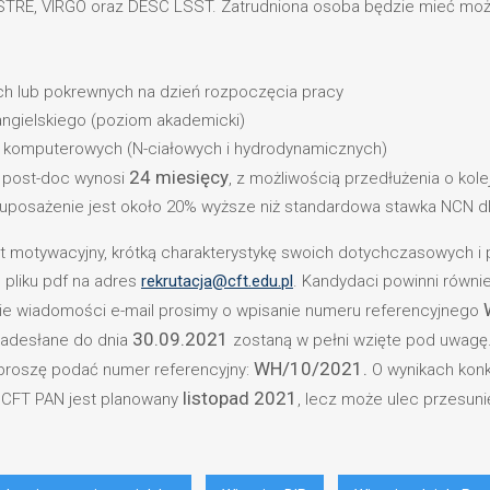
STRE, VIRGO oraz DESC LSST. Zatrudniona osoba będzie mieć moż
nych lub pokrewnych na dzień rozpoczęcia pracy
 angielskiego (poziom akademicki)
ji komputerowych (N-ciałowych i hydrodynamicznych)
24 miesięcy
u post-doc wynosi
, z możliwością przedłużenia o kol
uposażenie jest około 20% wyższe niż standardowa stawka NCN d
st motywacyjny, krótką charakterystykę swoich dotychczasowych i 
m pliku pdf na adres
rekrutacja@cft.edu.pl
. Kandydaci powinni równie
cie wiadomości e-mail prosimy o wpisanie numeru referencyjnego
30.09.2021
adesłane do dnia
zostaną w pełni wzięte pod uwagę.
WH/10/2021.
 proszę podać numer referencyjny:
O wynikach konk
listopad 2021
w CFT PAN jest planowany
, lecz może ulec przesunię