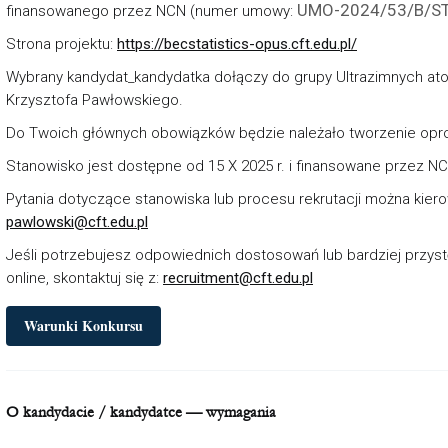
UMO-2024/53/B/S
finansowanego przez NCN (numer umowy:
Strona projektu:
https://becstatistics-opus.cft.edu.pl/
Wybrany kandydat_kandydatka dołączy do grupy Ultrazimnych ato
Krzysztofa Pawłowskiego.
Do Twoich głównych obowiązków będzie należało tworzenie opr
Stanowisko jest dostępne od 15 X 2025 r. i finansowane przez NC
Pytania dotyczące stanowiska lub procesu rekrutacji można kier
pawlowski@cft.edu.pl
Jeśli potrzebujesz odpowiednich dostosowań lub bardziej przyst
online, skontaktuj się z:
recruitment@cft.edu.pl
Warunki Konkursu
O kandydacie / kandydatce — wymagania