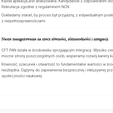
Każda aplikacja jest analizowana. Kandydatów z odpowiednim d
Rekrutacja zgodnie z regulaminem NCN.
Dokładamy starań, by proces był przyjazny, z indywidualnym pod
z niepełnosprawnościami.
Nasze zaangażowanie na rzecz równości, różnorodności i integracji
CFT PAN działa w środowisku sprzyjającym integracji. Wysoko c
mocne strony poszczególnych osób, wspieramy rozwój kariery k
Równość, szacunek i otwartość to fundamentalne wartości w śro
niezbędna. Dążymy do zapewnienia bezpiecznej i inkluzywnej prz
społeczności naukowej.