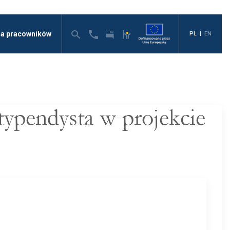
la pracowników
PL
|
EN
typendysta w projekcie