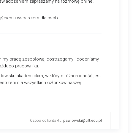
oświadczeniem zapraszamy na rozmowę online.
ejściem i wsparciem dla osób
enimy pracę zespołową, dostrzegamy i doceniamy
ażdego pracownika.
dowisku akademickim, w którym różnorodność jest
estrzeni dla wszystkich członków naszej
Osoba do kontaktu:
pawlowski@cft.edu.pl