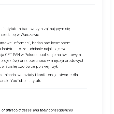
est instytutem badawczym zajmującym się
a siedzibę w Warszawie.
kwantowej informacji, badań nad kosmosem
nstytutu to zatrudnianie najsilniejszych
ja CFT PAN w Polsce, publikacje na światowym
 30 projektów) oraz obecność w międzynarodowych
 ścisłej czołówce polskiej fizyki.
minaria, warsztaty i konferencje otwarte dla
anale YouTube Instytutu.
s of ultracold gases and their consequences