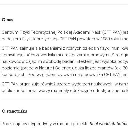
O nas
Centrum Fizyki Teoretycznej Polskiej Akademii Nauk (CFT PAN) j
badaniem fizyki teoretycznej. CFT PAN powstało w 1980 roku i m
CFT PAN zajmuje się badaniami z różnych dziedzin fizyki, m.in. 
i grawitacją, półprzewodnikami oraz gazami atomowymi. Strategia I
naukowców dając im swobodę badań. Efektem jest wysoka pozyc
poziomie (prace w Nature i Science), duża liczba grantów (ok.
konsorcjach. Pod względem cytowań na pracownika CFT PAN jest w
CFT PAN organizuje również szereg wydarzeń naukowych, w tym se
publiczności oraz tworzy materiały edukacyjne udostępniane na k
O stanowisku
Poszukujemy stypendysty w ramach projektu
Real-world statistic