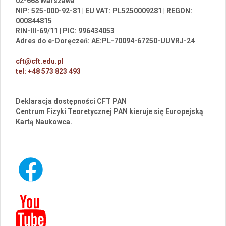
02-668 Warszawa
NIP: 525-000-92-81 | EU VAT: PL5250009281 | REGON:
000844815
RIN-III-69/11 | PIC: 996434053
Adres do e-Doręczeń: AE:PL-70094-67250-UUVRJ-24
cft@cft.edu.pl
tel: +48 573 823 493
Deklaracja dostępności CFT PAN
Centrum Fizyki Teoretycznej PAN kieruje się Europejską
Kartą Naukowca.