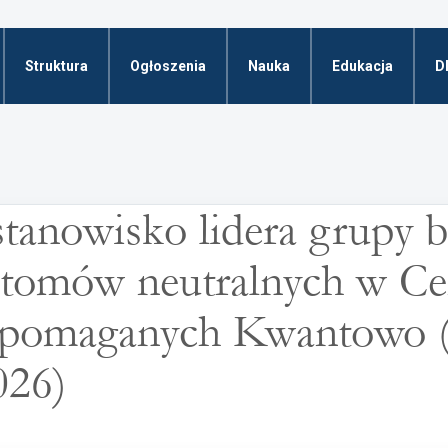
Struktura
Ogłoszenia
Nauka
Edukacja
D
tanowisko lidera grupy b
atomów neutralnych w C
spomaganych Kwantowo 
26)