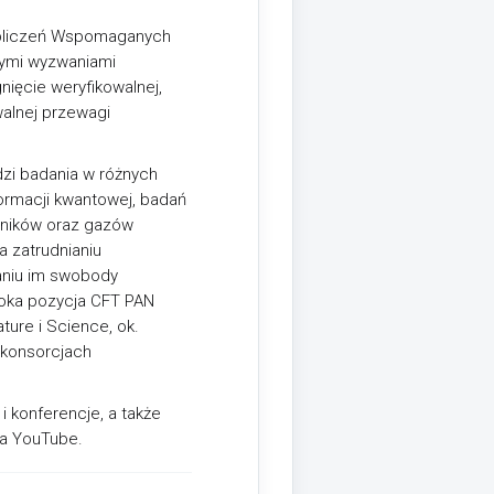
bliczeń Wspomaganych
wymi wyzwaniami
ięcie weryfikowalnej,
alnej przewagi
zi badania w różnych
formacji kwantowej, badań
dników oraz gazów
a zatrudnianiu
aniu im swobody
oka pozycja CFT PAN
ure i Science, ok.
 konsorcjach
i konferencje, a także
na YouTube.