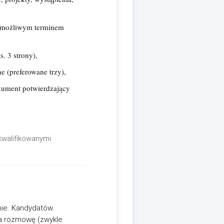
z możliwym terminem
. 3 strony),
e (preferowane trzy),
kument potwierdzający
kwalifikowanymi
lnie. Kandydatów
a rozmowę (zwykle