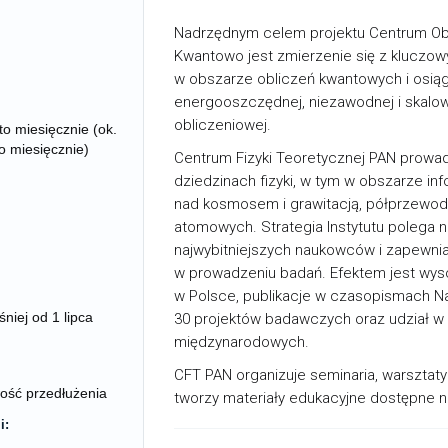
Nadrzędnym celem projektu Centrum O
Kwantowo jest zmierzenie się z kluczo
w obszarze obliczeń kwantowych i osiągn
energooszczędnej, niezawodnej i skalow
obliczeniowej.
o miesięcznie (ok.
o miesięcznie)
Centrum Fizyki Teoretycznej PAN prowad
dziedzinach fizyki, w tym w obszarze in
nad kosmosem i grawitacją, półprzewo
atomowych. Strategia Instytutu polega n
najwybitniejszych naukowców i zapewni
w prowadzeniu badań. Efektem jest wys
w Polsce, publikacje w czasopismach Nat
niej od 1 lipca
30 projektów badawczych oraz udział w
międzynarodowych.
CFT PAN organizuje seminaria, warsztaty 
wość przedłużenia
tworzy materiały edukacyjne dostępne 
i: