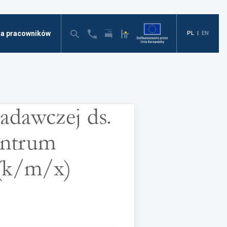
la pracowników
PL
|
EN
adawczej ds.
entrum
(k/m/x)