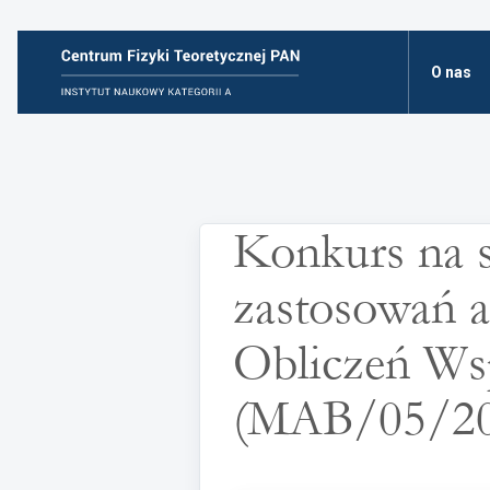
O nas
Konkurs na s
zastosowań 
Obliczeń W
(MAB/05/20