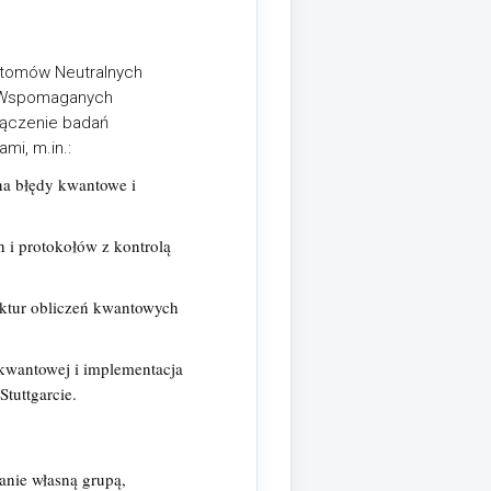
Atomów Neutralnych
 Wspomaganych
łączenie badań
mi, m.in.:
na błędy kwantowe i
 i protokołów z kontrolą
ktur obliczeń kwantowych
kwantowej i implementacja
tuttgarcie.
anie własną grupą,