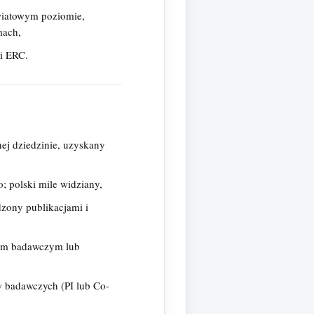
wiatowym poziomie,
mach,
i ERC.
nej dziedzinie, uzyskany
; polski mile widziany,
zony publikacjami i
łem badawczym lub
w badawczych (PI lub Co-