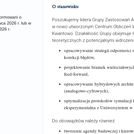
O stanowisku
formowani o
Poszukujemy lidera Grupy Zastosowań 
ca 2026 r. lub w
w nowo utworzonym Centrum Obliczeń
026 r.
Kwantowo. Działalność Grupy obejmuje 
teoretycznych z potencjalnymi wdrożenia
opracowywanie strategii odporności 
korekcji błędów,
projektowanie bramek wielociałowych
feed-forward,
opracowywanie hybrydowych archite
(analogowo-cyfrowych),
optymalizacja protokołów symulacji 
eksperymentalna z Uniwersytetem w S
Do obowiązków należy również:
tworzenie agendy badawczej i kierow