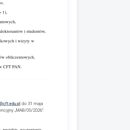
s,
 1),
entowych,
 doktorantów i studentów,
ukowych i wizyty w
bów obliczeniowych,
y w CFT PAN.
@cft.edu.pl
do 31 maja
encyjny „MAB/05/2026”.
 projekty, wystąpienia,