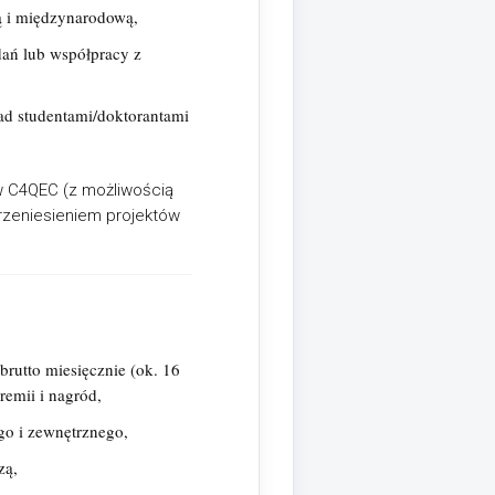
ą i międzynarodową,
dań lub współpracy z
d studentami/doktorantami
w C4QEC (z możliwością
przeniesieniem projektów
utto miesięcznie (ok. 16
emii i nagród,
o i zewnętrznego,
zą,