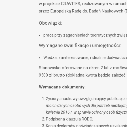
w projekcie GRAVITES, realizowanym w ramach 
przez Europejską Radę ds. Badań Naukowych (ERC)
Obowiązki:
praca przy zagadnieniach teoretycznych zwi
Wymagane kwalifikacje i umiejętności:
Wiedza, zainteresowanie, i idealnie doświadcze
Stanowisko oferowane na okres 2 lat z możliwo
9500 zł brutto (dokładna kwota będzie zależeć o
Wymagane dokumenty:
Życiorys naukowy uwzględniający publikacje,
moich danych osobowych dla potrzeb niezbędnyc
kwietnia 2016 r. w sprawie ochrony osób fizy
Podpisana klauzula RODO;
Kopia dyplomów poświadczajacych uzyskanie 