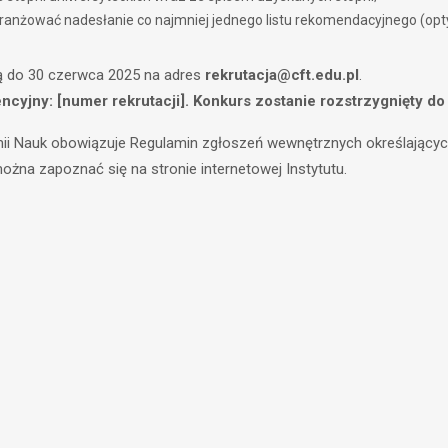
nżować nadesłanie co najmniej jednego listu rekomendacyjnego (opty
ną do 30 czerwca 2025 na adres
rekrutacja@cft.edu.pl
.
ncyjny: [numer rekrutacji]. Konkurs zostanie rozstrzygnięty do
mii Nauk obowiązuje Regulamin zgłoszeń wewnętrznych określającyc
żna zapoznać się na stronie internetowej Instytutu.