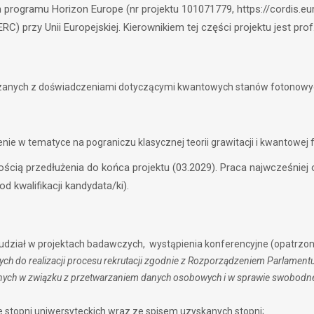
programu Horizon Europe (nr projektu 101071779, https://cordis.eu
 przy Unii Europejskiej. Kierownikiem tej części projektu jest prof.
ązanych z doświadczeniami dotyczącymi kwantowych stanów fotonowyc
nie w tematyce na pograniczu klasycznej teorii grawitacji i kwantowej f
ścią przedłużenia do końca projektu (03.2029). Praca najwcześniej 
d kwalifikacji kandydata/ki).
 udział w projektach badawczych, wystąpienia konferencyjne (opatrzon
h do realizacji procesu rekrutacji zgodnie z Rozporządzeniem Parlamentu
cznych w związku z przetwarzaniem danych osobowych i w sprawie swobodn
stopni uniwersyteckich wraz ze spisem uzyskanych stopni;