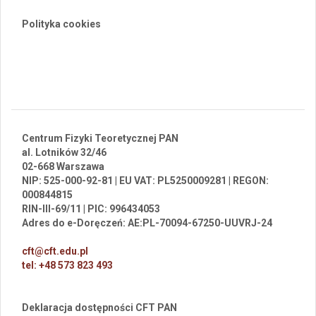
Polityka cookies
Centrum Fizyki Teoretycznej PAN
al. Lotników 32/46
02-668 Warszawa
NIP: 525-000-92-81 | EU VAT: PL5250009281 | REGON:
000844815
RIN-III-69/11 | PIC: 996434053
Adres do e-Doręczeń: AE:PL-70094-67250-UUVRJ-24
cft@cft.edu.pl
tel: +48 573 823 493
Deklaracja dostępności CFT PAN