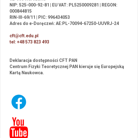
NIP: 525-000-92-81 | EU VAT: PL5250009281 | REGON:
000844815
RIN-III-69/11 | PIC: 996434053
Adres do e-Doręczeń: AE:PL-70094-67250-UUVRJ-24
cft@cft.edu.pl
tel: +48 573 823 493
Deklaracja dostępności CFT PAN
Centrum Fizyki Teoretycznej PAN kieruje się Europejską
Kartą Naukowca.