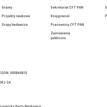
Granty
Sekretariat CFT PAN
S
Projekty naukowe
Księgowość
P
Grupy badawcze
Pracownicy CFT PAN
Zamówienia
publiczne
 REGON: 000844815
VRJ-24
Europejską Kartą Naukowca.