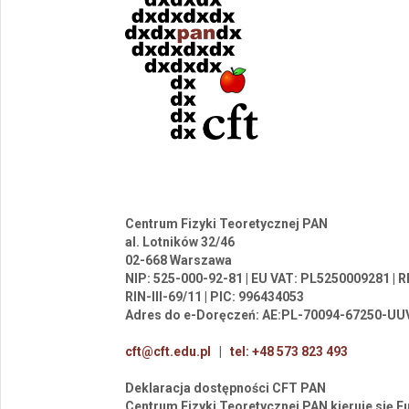
Centrum Fizyki Teoretycznej PAN
al. Lotników 32/46
02-668 Warszawa
NIP: 525-000-92-81 | EU VAT: PL5250009281 |
RIN-III-69/11 | PIC: 996434053
Adres do e-Doręczeń: AE:PL-70094-67250-UU
cft@cft.edu.pl
|
tel: +48 573 823 493
Deklaracja dostępności CFT PAN
Centrum Fizyki Teoretycznej PAN kieruje się 