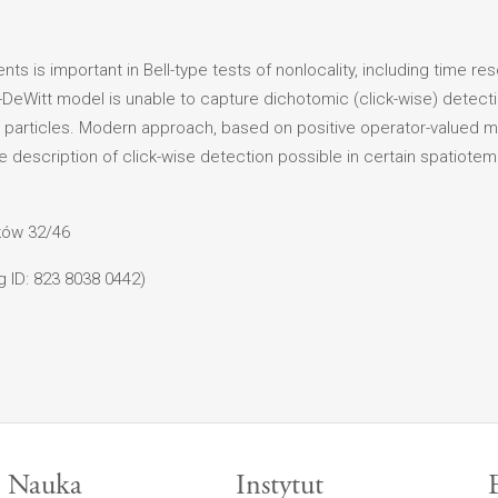
s is important in Bell-type tests of nonlocality, including time res
eWitt model is unable to capture dichotomic (click-wise) detectio
ous particles. Modern approach, based on positive operator-valued
e description of click-wise detection possible in certain spatiote
ików 32/46
g ID: 823 8038 0442)
Nauka
Instytut