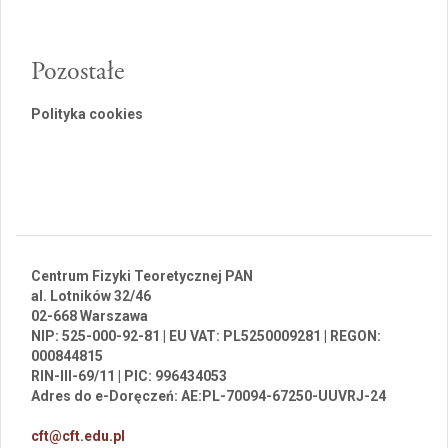
Pozostałe
Polityka cookies
Centrum Fizyki Teoretycznej PAN
al. Lotników 32/46
02-668 Warszawa
NIP: 525-000-92-81 | EU VAT: PL5250009281 | REGON:
000844815
RIN-III-69/11 | PIC: 996434053
Adres do e-Doręczeń: AE:PL-70094-67250-UUVRJ-24
cft@cft.edu.pl