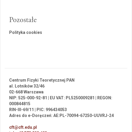
Pozostałe
Polityka cookies
Centrum Fizyki Teoretycznej PAN
al. Lotników 32/46
02-668 Warszawa
NIP: 525-000-92-81 | EU VAT: PL5250009281 | REGON:
000844815
RIN-III-69/11 | PIC: 996434053
Adres do e-Doręczeń: AE:PL-70094-67250-UUVRJ-24
cft@cft.edu.pl