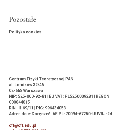
Pozostałe
Polityka cookies
Centrum Fizyki Teoretycznej PAN
al. Lotników 32/46
02-668 Warszawa
NIP: 525-000-92-81 | EU VAT: PL5250009281 | REGON:
000844815
RIN-III-69/11 | PIC: 996434053
Adres do e-Doręczeń: AE:PL-70094-67250-UUVRJ-24
cft@cft.edu.pl