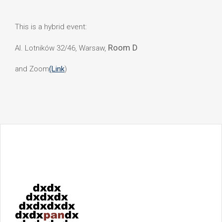
This is a hybrid event:
Room D
Al. Lotników 32/46, Warsaw,
and Zoom
(Link
)