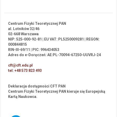
Centrum Fizyki Teoretycznej PAN
al. Lotników 32/46
02-668 Warszawa
NIP: 525-000-92-81 | EU VAT: PL5250009281 | REGON:
000844815
RIN-III-69/11 | PIC: 996434053
Adres do e-Doręczeń: AE:PL-70094-67250-UUVRJ-24
cft@cft.edu.pl
tel: +48 573 823 493
Deklaracja dostępności CFT PAN
Centrum Fizyki Teoretycznej PAN kieruje się Europejską
Kartą Naukowca.