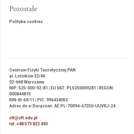
Pozostałe
Polityka cookies
Centrum Fizyki Teoretycznej PAN
al. Lotników 32/46
02-668 Warszawa
NIP: 525-000-92-81 | EU VAT: PL5250009281 | REGON:
000844815
RIN-III-69/11 | PIC: 996434053
Adres do e-Doręczeń: AE:PL-70094-67250-UUVRJ-24
cft@cft.edu.pl
tel: +48 573 823 493