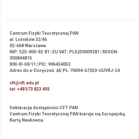
Centrum Fizyki Teoretycznej PAN
al. Lotników 32/46
02-668 Warszawa
NIP: 525-000-92-81 | EU VAT: PL5250009281 | REGON:
000844815
RIN-III-69/11 | PIC: 996434053
Adres do e-Doręczeń: AE:PL-70094-67250-UUVRJ-24
cft@cft.edu.pl
tel: +48 573 823 493
Deklaracja dostępności CFT PAN
Centrum Fizyki Teoretycznej PAN kieruje się Europejską
Kartą Naukowca.