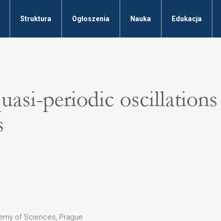
Struktura
Ogłoszenia
Nauka
Edukacja
asi-periodic oscillations 
s
demy of Sciences, Prague