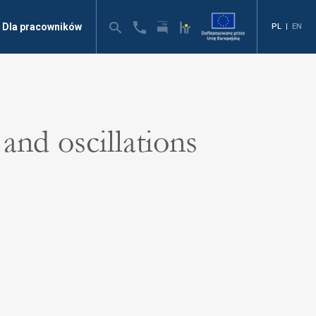
Dla pracowników
PL
|
EN
and oscillations