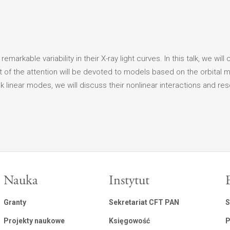
arkable variability in their X-ray light curves. In this talk, we will
t of the attention will be devoted to models based on the orbital mo
sk linear modes, we will discuss their nonlinear interactions and r
Nauka
Instytut
Granty
Sekretariat CFT PAN
S
Projekty naukowe
Księgowość
P