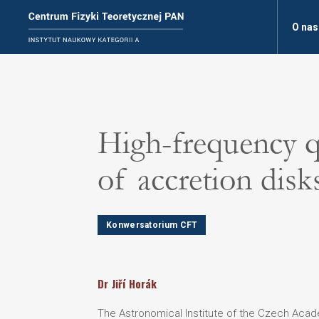
O nas
High-frequency qu
of accretion disk
Konwersatorium CFT
Dr
Jiří
Horák
The Astronomical Institute of the Czech Aca