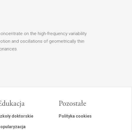
 concentrate on the high-frequency variability
tion and oscillations of geometrically thin
esonances.
Edukacja
Pozostałe
zkoły doktorskie
Polityka cookies
opularyzacja