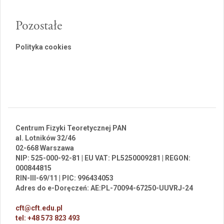
Pozostałe
Polityka cookies
Centrum Fizyki Teoretycznej PAN
al. Lotników 32/46
02-668 Warszawa
NIP: 525-000-92-81 | EU VAT: PL5250009281 | REGON:
000844815
RIN-III-69/11 | PIC: 996434053
Adres do e-Doręczeń: AE:PL-70094-67250-UUVRJ-24
cft@cft.edu.pl
tel: +48 573 823 493