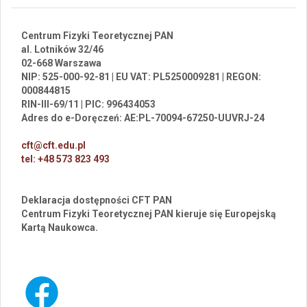
Centrum Fizyki Teoretycznej PAN
al. Lotników 32/46
02-668 Warszawa
NIP: 525-000-92-81 | EU VAT: PL5250009281 | REGON:
000844815
RIN-III-69/11 | PIC: 996434053
Adres do e-Doręczeń: AE:PL-70094-67250-UUVRJ-24
cft@cft.edu.pl
tel: +48 573 823 493
Deklaracja dostępności CFT PAN
Centrum Fizyki Teoretycznej PAN kieruje się Europejską
Kartą Naukowca.