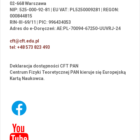
02-668 Warszawa
NIP: 525-000-92-81 | EU VAT: PL5250009281 | REGON:
000844815
RIN-III-69/11 | PIC: 996434053
Adres do e-Doręczeń: AE:PL-70094-67250-UUVRJ-24
cft@cft.edu.pl
tel: +48 573 823 493
Deklaracja dostępności CFT PAN
Centrum Fizyki Teoretycznej PAN kieruje się Europejską
Kartą Naukowca.