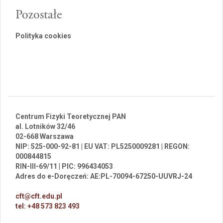
Pozostałe
Polityka cookies
Centrum Fizyki Teoretycznej PAN
al. Lotników 32/46
02-668 Warszawa
NIP: 525-000-92-81 | EU VAT: PL5250009281 | REGON:
000844815
RIN-III-69/11 | PIC: 996434053
Adres do e-Doręczeń: AE:PL-70094-67250-UUVRJ-24
cft@cft.edu.pl
tel: +48 573 823 493