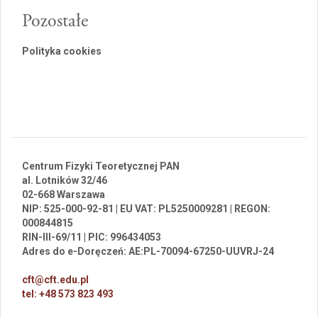
Pozostałe
Polityka cookies
Centrum Fizyki Teoretycznej PAN
al. Lotników 32/46
02-668 Warszawa
NIP: 525-000-92-81 | EU VAT: PL5250009281 | REGON:
000844815
RIN-III-69/11 | PIC: 996434053
Adres do e-Doręczeń: AE:PL-70094-67250-UUVRJ-24
cft@cft.edu.pl
tel: +48 573 823 493