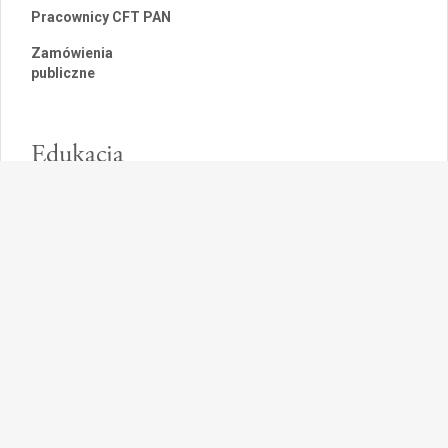
Pracownicy CFT PAN
Zamówienia
publiczne
Edukacja
Szkoły doktorskie
Popularyzacja
Pozostałe
Polityka cookies