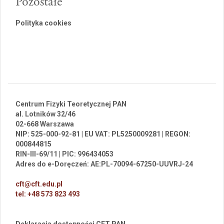
Pozostałe
Polityka cookies
Centrum Fizyki Teoretycznej PAN
al. Lotników 32/46
02-668 Warszawa
NIP: 525-000-92-81 | EU VAT: PL5250009281 | REGON:
000844815
RIN-III-69/11 | PIC: 996434053
Adres do e-Doręczeń: AE:PL-70094-67250-UUVRJ-24
cft@cft.edu.pl
tel: +48 573 823 493