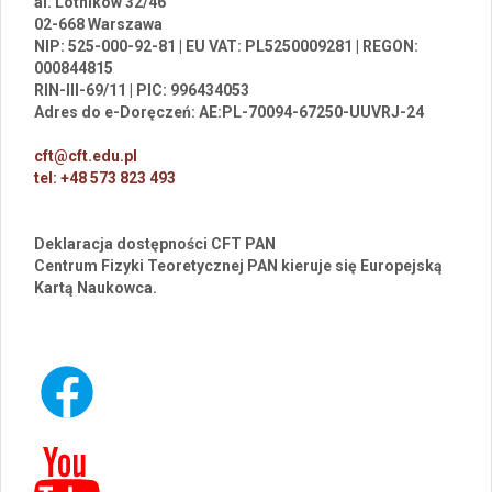
al. Lotników 32/46
02-668 Warszawa
NIP: 525-000-92-81 | EU VAT: PL5250009281 | REGON:
000844815
RIN-III-69/11 | PIC: 996434053
Adres do e-Doręczeń: AE:PL-70094-67250-UUVRJ-24
cft@cft.edu.pl
tel: +48 573 823 493
Deklaracja dostępności CFT PAN
Centrum Fizyki Teoretycznej PAN kieruje się Europejską
Kartą Naukowca.