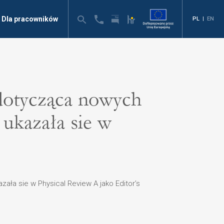
Dla pracowników
PL
|
EN
 dotycząca nowych
ukazała sie w
ała sie w Physical Review A jako Editor’s