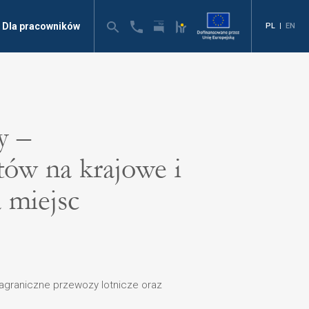
Dla pracowników
PL
|
EN
y –
ów na krajowe i
 miejsc
zagraniczne przewozy lotnicze oraz