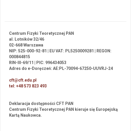
Centrum Fizyki Teoretycznej PAN
al. Lotników 32/46
02-668 Warszawa
NIP: 525-000-92-81 | EU VAT: PL5250009281 | REGON:
000844815
RIN-III-69/11 | PIC: 996434053
Adres do e-Doręczeń: AE:PL-70094-67250-UUVRJ-24
cft@cft.edu.pl
tel: +48 573 823 493
Deklaracja dostępności CFT PAN
Centrum Fizyki Teoretycznej PAN kieruje się Europejską
Kartą Naukowca.