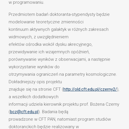
w programowaniu.
Przedmiotem badań doktoranta-stypendysty będzie
modelowanie teoretyczne zmienności
kontinuum aktywnych galaktyk w różnych zakresach
widmowych, z uwzględnieniem
efektów ośrodka wokół dysku akrecyjnego,
przewidywanie ich wzajemnych opóźnień,
porównywanie wyników z obserwacjami, a następnie
wykorzystanie wyników do
otrzymywania ograniczeń na parametry kosmologiczne.
Dokładniejszy opis projektu
znajduje się na stronie CFT (
http://old.cft.edu.pl/czerny2/
),
a wszelkich dodatkowych
informacji udziela kierownik projektu prof. Bożena Czerny
(
bcz@cft.edu.pl
). Badania będą
prowadzone w CFT PAN, natomiast program studiów
doktoranckich będzie realizowany w