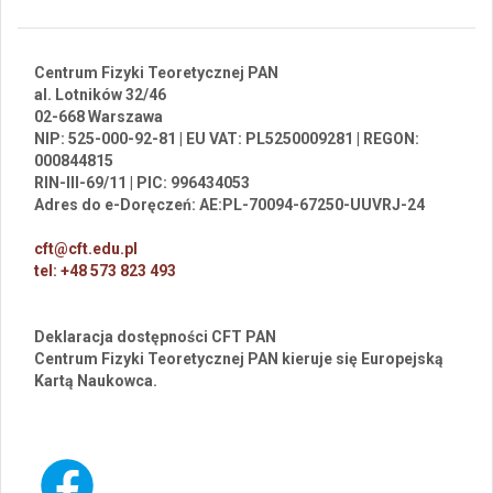
Centrum Fizyki Teoretycznej PAN
al. Lotników 32/46
02-668 Warszawa
NIP: 525-000-92-81 | EU VAT: PL5250009281 | REGON:
000844815
RIN-III-69/11 | PIC: 996434053
Adres do e-Doręczeń: AE:PL-70094-67250-UUVRJ-24
cft@cft.edu.pl
tel: +48 573 823 493
Deklaracja dostępności CFT PAN
Centrum Fizyki Teoretycznej PAN kieruje się Europejską
Kartą Naukowca.