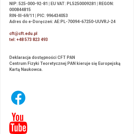
NIP: 525-000-92-81 | EU VAT: PL5250009281 | REGON:
000844815
RIN-III-69/11 | PIC: 996434053
Adres do e-Doręczeń: AE:PL-70094-67250-UUVRJ-24
cft@cft.edu.pl
tel: +48 573 823 493
Deklaracja dostępności CFT PAN
Centrum Fizyki Teoretycznej PAN kieruje się Europejską
Kartą Naukowca.