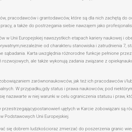
ców, pracodawców i grantodawców, które są dla nich zachętą do 
racy, a także do postrzegania siebie nawzajem jako profesjonalis
ów w Unii Europejskiej nawszystkich etapach kariery naukowej i o
watnym,niezależnie od charakteru stanowiska i zatrudnienia 7, 
one sąbadania. Karta uwzględnia różnorodne funkcje pełnione prze
ń rozwojowych, ale także wykonują zadania związane z opiekąnau
m zobowiązaniem zarównonaukowców, jak też ich pracodawców i/lu
alnych. W przypadku,gdy status i prawa naukowców, pod niektórymi
się nazawarte w niej warunki w celu ograniczenia statusu i praw, k
y przestrzegającypostanowień ujętych w Karcie zobowiązani są 
w Podstawowych Unii Europejskiej.
ać się dobrem ludzkościoraz zmierzać do poszerzenia granic wie