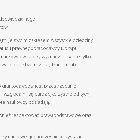
odpowiedzialnego
tów.
bejmuje swoim zakresem wszystkie dziedziny
statusu prawnegopracodawcy lub typu
z naukowców, którzy wyznaczani są nie tylko
kową, doradztwem, zarządzaniem lub
b grantodawców jest przestrzeganie
 względami, są bardziejkorzystne od tych,
tóre naukowcy posiadają.
również respektować prawapodstawowe oraz
dzy naukowej, jednocześniekorzystając