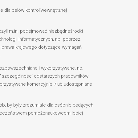
e dla celów kontroliwewnętrznej
zyli m.in. podejmować niezbędneśrodki
hnologii informatycznych, np. poprzez
isy prawa krajowego dotyczące wymagań
.
rozpowszechniane i wykorzystywane, np.
W szczególności odstarszych pracowników
korzystywane komercyjnie i/lub udostępniane
ób, by były zrozumiałe dla osóbnie będących
połeczeństwem pomożenaukowcom lepiej