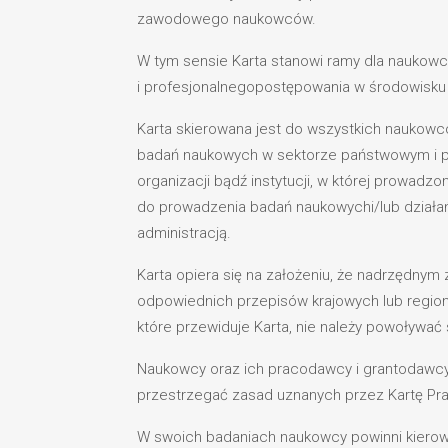
zawodowego naukowców.
W tym sensie Karta stanowi ramy dla naukow
i profesjonalnegopostępowania w środowisku p
Karta skierowana jest do wszystkich naukowc
badań naukowych w sektorze państwowym i pry
organizacji bądź instytucji, w której prowadz
do prowadzenia badań naukowychi/lub działa
administracją.
Karta opiera się na założeniu, że nadrzędny
odpowiednich przepisów krajowych lub region
które przewiduje Karta, nie należy powoływać 
Naukowcy oraz ich pracodawcy i grantodawc
przestrzegać zasad uznanych przez Kartę Pra
W swoich badaniach naukowcy powinni kierow