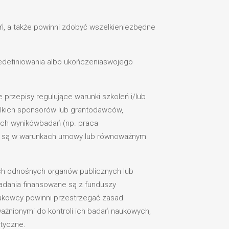
, a także powinni zdobyć wszelkieniezbędne
definiowania albo ukończeniaswojego
przepisy regulujące warunki szkoleń i/lub
elkich sponsorów lub grantodawców,
ych wynikówbadań (np. praca
lone są w warunkach umowy lub równoważnym
ch odnośnych organów publicznych lub
adania finansowane są z funduszy
aukowcy powinni przestrzegać zasad
ażnionymi do kontroli ich badań naukowych,
etyczne.