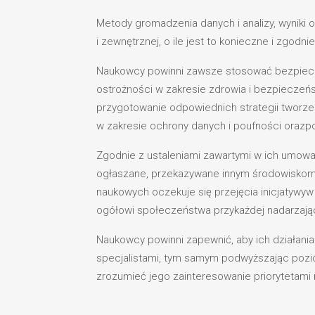
Metody gromadzenia danych i analizy, wyniki
i zewnętrznej, o ile jest to konieczne i zgod
Naukowcy powinni zawsze stosować bezpieczn
ostrożności w zakresie zdrowia i bezpieczeń
przygotowanie odpowiednich strategii tworz
w zakresie ochrony danych i poufności orazp
Zgodnie z ustaleniami zawartymi w ich umowa
ogłaszane, przekazywane innym środowiskom
naukowych oczekuje się przejęcia inicjatywyw
ogółowi społeczeństwa przykażdej nadarzają
Naukowcy powinni zapewnić, aby ich działani
specjalistami, tym samym podwyższając poz
zrozumieć jego zainteresowanie priorytetami n