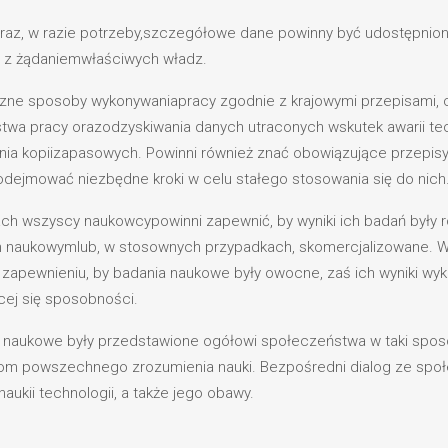
 oraz, w razie potrzeby,szczegółowe dane powinny być udostępnion
nie z żądaniemwłaściwych władz.
e sposoby wykonywaniapracy zgodnie z krajowymi przepisami, c
stwa pracy orazodzyskiwania danych utraconych wskutek awarii tec
enia kopiizapasowych. Powinni również znać obowiązujące przep
odejmować niezbędne kroki w celu stałego stosowania się do nich
ch wszyscy naukowcypowinni zapewnić, by wyniki ich badań były 
 naukowymlub, w stosownych przypadkach, skomercjalizowane. 
 zapewnieniu, by badania naukowe były owocne, zaś ich wyniki wy
cej się sposobności.
a naukowe były przedstawione ogółowi społeczeństwa w taki spos
iom powszechnego zrozumienia nauki. Bezpośredni dialog ze s
aukii technologii, a także jego obawy.