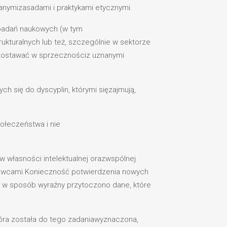
anymizasadami i praktykami etycznymi.
 badań naukowych (w tym
kturalnych lub też, szczególnie w sektorze
pozostawać w sprzecznościz uznanymi
 się do dyscyplin, którymi sięzajmują,
ołeczeństwa i nie
 własności intelektualnej orazwspólnej
owcami.Konieczność potwierdzenia nowych
e w sposób wyraźny przytoczono dane, które
tóra została do tego zadaniawyznaczona,