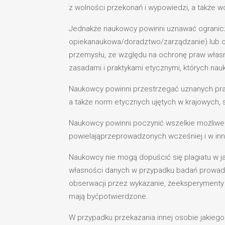
z wolności przekonań i wypowiedzi, a także 
Jednakże naukowcy powinni uznawać ogranicz
opiekanaukowa/doradztwo/zarządzanie) lub og
przemysłu, ze względu na ochronę praw własn
zasadami i praktykami etycznymi, których n
Naukowcy powinni przestrzegać uznanych prak
a także norm etycznych ujętych w krajowych, 
Naukowcy powinni poczynić wszelkie możliwe 
powielająprzeprowadzonych wcześniej i w in
Naukowcy nie mogą dopuścić się plagiatu w j
własności danych w przypadku badań prowad
obserwacji przez wykazanie, żeeksperymenty 
mają byćpotwierdzone.
W przypadku przekazania innej osobie jakieg