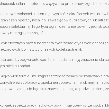
wolnościokreślania metod rozwiązywania problemów, zgodnie z uzn
enia tych wolności, któremogą wynikać z określonych warunków
raniczeń operacyjnych, np. zewzględów budżetowych lub infrastru
ości intelektualnej.Tego typu ograniczenia nie powinny jednak 
aukowcy musząprzestrzegać.
tyk etycznych oraz fundamentalnych zasad etycznych odnoszących
sektorowych lub instytucjonalnych kodeksach etyki.
starania, by zagwarantować, że ich badania mają znaczenie dla sp
nym miejscu badań.
akiejkolwiek formie i musząprzestrzegać zasady poszanowania praw
zonych wewspółpracy z opiekunem/opiekunami i/lub innymi nauk
są powtarzalne, nie będzie uznawana za plagiat podwarunkiem, ż
okolwiek aspektu pracy,naukowcy powinni się upewnić, że osoba, k