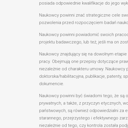
posiada odpowiednie kwalifikacje do jego wyk
Naukowcy powinni znać strategiczne cele sw
pozwolenia przed rozpoczęciem badań nauk
Naukowcy powinni powiadomić swoich pracod
projektu badawczego, lub też, jeśli ma on z
Naukowcy znajdujący się na dowolnym etapie k
pracy. Obejmują one przepisy dotyczące praw
niezależnie od charakteru umowy. Naukowcy 
doktorska/habilitacyjna, publikacje, patenty
dokumencie.
Naukowcy powinni być świadomi tego, że są 
prywatnych, a także, z przyczyn etycznych, 
państwowych, są również odpowiedzialni za 
starannego, przejrzystego i efektywnego zar
niezależnie od tego, czy kontrola została p