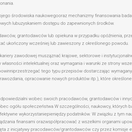
onania.
ojego środowiska naukowegooraz mechanizmy finansowania badań
owych lubuzyskaniem dostępu do zapewnionych środków.
awców, grantodawców lub opiekuna w przypadku opóźnienia, prze
ostać ukończony wcześniej lub zawieszony z określonego powodu.
ariery zawodowej musząznać krajowe, sektorowe i instytucjonalne 
 własności intelektualnej oraz wymagania i warunki ze strony wsz
powinniprzestrzegać tego typu przepisów dostarczając wymagan
, sprawozdania, opracowanie nowych produktów itp.), które okreś
odpowiedzialni wobec swoich pracodawców, grantodawców i inny
wobec ogółu społeczeństwa.W szczególności, naukowcy, których b
efektywne wykorzystaniepieniędzy podatników. W związku z tym n
ządzania finansami orazwspółpracować z wszelkimi organami upow
odjęta z inicjatywy pracodawców/grantodawców czy przez komisje 