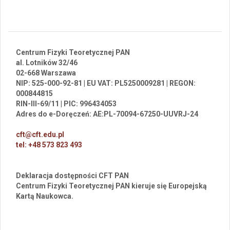
Centrum Fizyki Teoretycznej PAN
al. Lotników 32/46
02-668 Warszawa
NIP: 525-000-92-81 | EU VAT: PL5250009281 | REGON:
000844815
RIN-III-69/11 | PIC: 996434053
Adres do e-Doręczeń: AE:PL-70094-67250-UUVRJ-24
cft@cft.edu.pl
tel: +48 573 823 493
Deklaracja dostępności CFT PAN
Centrum Fizyki Teoretycznej PAN kieruje się Europejską
Kartą Naukowca.