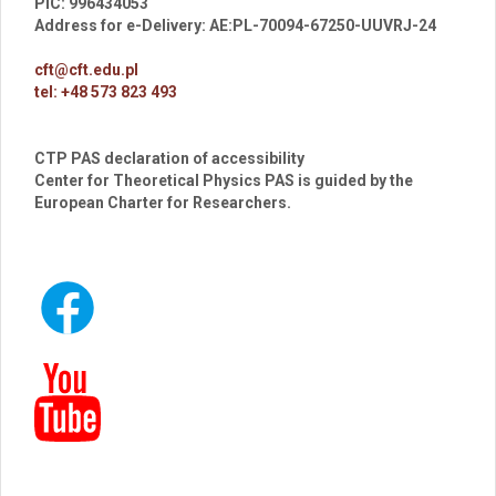
PIC: 996434053
Address for e-Delivery: AE:PL-70094-67250-UUVRJ-24
cft@cft.edu.pl
tel: +48 573 823 493
CTP PAS declaration of accessibility
Center for Theoretical Physics PAS is guided by the
European Charter for Researchers.