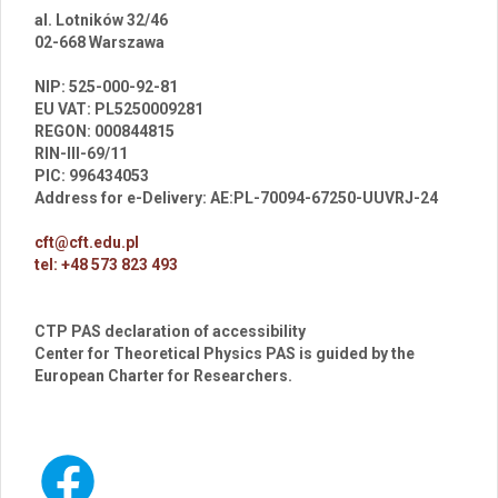
al. Lotników 32/46
02-668 Warszawa
br
NIP: 525-000-92-81
EU VAT: PL5250009281
REGON: 000844815
RIN-III-69/11
PIC: 996434053
Address for e-Delivery: AE:PL-70094-67250-UUVRJ-24
cft@cft.edu.pl
tel: +48 573 823 493
CTP PAS declaration of accessibility
Center for Theoretical Physics PAS is guided by the
European Charter for Researchers.