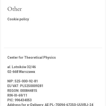
Other
Cookie policy
Center for Theoretical Physics
al. Lotników 32/46
02-668 Warszawa
br
NIP: 525-000-92-81
EU VAT: PL5250009281
REGON: 000844815
RIN-III-69/11
PIC: 996434053
Address for e-Delivery: AE:PL-70094-67250-UUVRJ-24