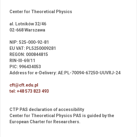
Center for Theoretical Physics
al. Lotników 32/46
02-668 Warszawa
br
NIP: 525-000-92-81
EU VAT: PL5250009281
REGON: 000844815
RIN-III-69/11
PIC: 996434053
Address for e-Delivery: AE:PL-70094-67250-UUVRJ-24
cft@cft.edu.pl
tel: +48 573 823 493
CTP PAS declaration of accessibility
Center for Theoretical Physics PAS is guided by the
European Charter for Researchers.