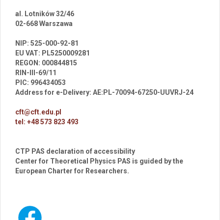
al. Lotników 32/46
02-668 Warszawa
br
NIP: 525-000-92-81
EU VAT: PL5250009281
REGON: 000844815
RIN-III-69/11
PIC: 996434053
Address for e-Delivery: AE:PL-70094-67250-UUVRJ-24
cft@cft.edu.pl
tel: +48 573 823 493
CTP PAS declaration of accessibility
Center for Theoretical Physics PAS is guided by the
European Charter for Researchers.